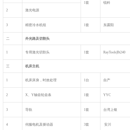
1套
锐科
2
激光电源
3
精密冷水机组
1套
东露阳
二
外光路及切割头
1
专用激光切割头
1套
RayTools|Bt240
三
机床主机
1
机床床身，时效处理
1台
自产
2
X、Y轴齿轮齿条
1套
YYC
3
导轨
1套
台湾上银
4
伺服电机及驱动器
3套
安川