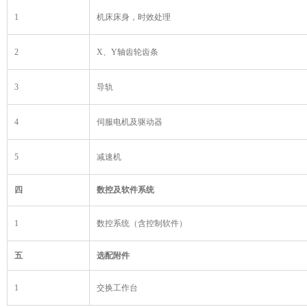
1
机床床身，时效处理
2
X、Y轴齿轮齿条
3
导轨
4
伺服电机及驱动器
5
减速机
四
数控及软件系统
1
数控系统（含控制软件）
五
选配附件
1
交换工作台