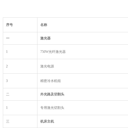
序号
名称
一
激光器
1
750W光纤激光器
2
激光电源
3
精密冷水机组
二
外光路及切割头
1
专用激光切割头
三
机床主机