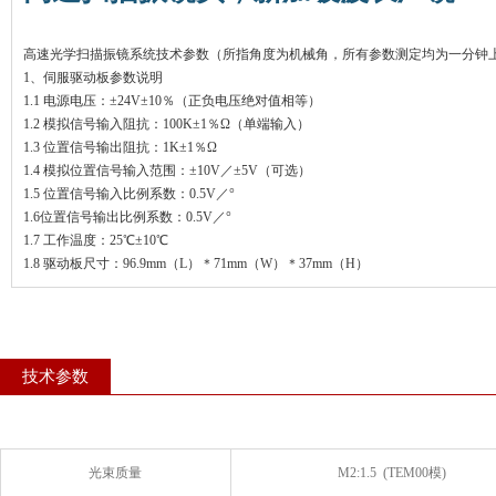
高速光学扫描振镜系统技术参数（所指角度为机械角，所有参数测定均为一分钟
1、伺服驱动板参数说明
1.1 电源电压：±24V±10％（正负电压绝对值相等）
1.2 模拟信号输入阻抗：100K±1％Ω（单端输入）
1.3 位置信号输出阻抗：1K±1％Ω
1.4 模拟位置信号输入范围：±10V／±5V（可选）
1.5 位置信号输入比例系数：0.5V／°
1.6位置信号输出比例系数：0.5V／°
1.7 工作温度：25℃±10℃
1.8 驱动板尺寸：96.9mm（L）＊71mm（W）＊37mm（H）
技术参数
光束质量
M2:1.5 (TEM00模)